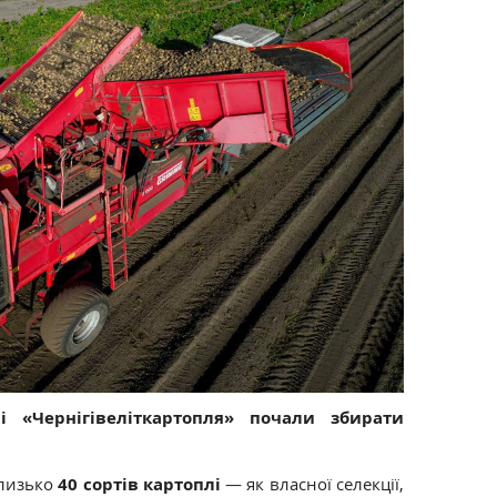
ві «Чернігівеліткартопля» почали збирати
лизько
40 сортів картоплі
— як власної селекції,