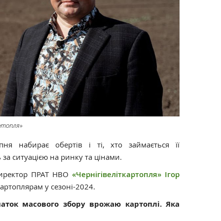
артопля»
пня набирає обертів і ті, хто займається її
за ситуацією на ринку та цінами.
ректор ПРАТ НВО
«Чернігівеліткартопля»
Ігор
картоплярам у сезоні-2024.
чаток масового збору врожаю картоплі. Яка