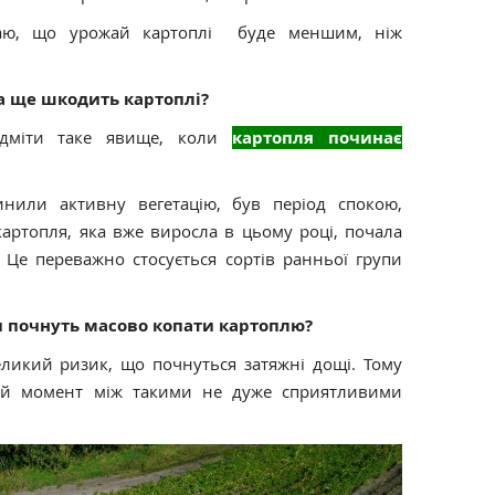
ачаю, що урожай картоплі буде меншим, ніж
ка ще шкодить картоплі?
міти таке явище, коли
картопля починає
нили активну вегетацію, був період спокою,
артопля, яка вже виросла в цьому році, почала
 Це переважно стосується сортів ранньої групи
и почнуть масово копати картоплю?
еликий ризик, що почнуться затяжні дощі. Тому
ий момент між такими не дуже сприятливими