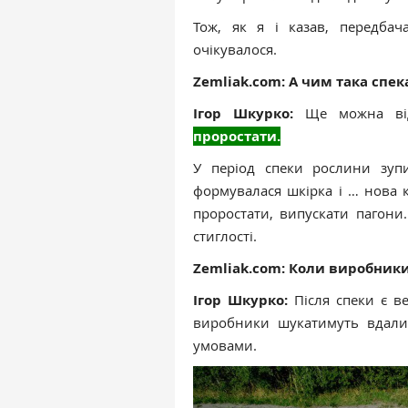
Тож, як я і казав, передб
очікувалося.
Zemliak.com: А чим така спе
Ігор Шкурко:
Ще можна від
проростати.
У період спеки рослини зупи
формувалася шкірка і … нова к
проростати, випускати пагони.
стиглості.
Zemliak.com: Коли виробник
Ігор Шкурко:
Після спеки є в
виробники шукатимуть вдал
умовами.