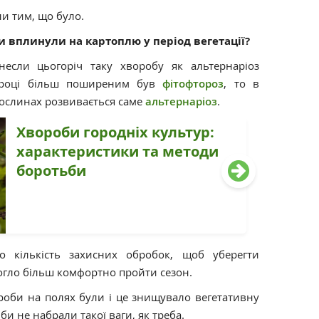
и тим, що було.
и вплинули на картоплю у період вегетації?
несли цьогоріч таку хворобу як альтернаріоз
 році більш поширеним був
фітофтороз
, то в
рослинах розвивається саме
альтернаріоз
.
Хвороби городніх культур:
характеристики та методи
боротьби
о кількість захисних обробок, щоб уберегти
могло більш комфортно пройти сезон.
ороби на полях були і це знищувало вегетативну
ьби не набрали такої ваги, як треба.