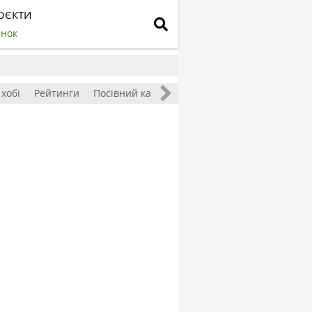
ОЄКТИ
инок
 хобі
Рейтинги
Посівний календар