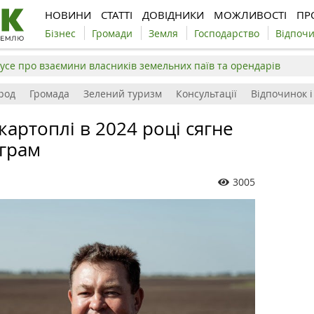
НОВИНИ
СТАТТІ
ДОВІДНИКИ
МОЖЛИВОСТІ
ПР
Бізнес
Громади
Земля
Господарство
Відпоч
усе про взаємини власників земельних паїв та орендарів
род
Громада
Зелений туризм
Консультації
Відпочинок і
картоплі в 2024 році сягне
ограм
3005