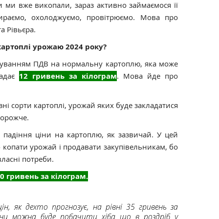
и ми вже викопали, зараз активно займаємося її
ираємо, охолоджуємо, провітрюємо. Мова про
а Рівьєра.
 картоплі урожаю 2024 року?
ахуванням ПДВ на нормальну картоплю, яка може
ладає
12 гривень за кілограм
. Мова йде про
ізні сорти картоплі, урожай яких буде закладатися
дорожче.
 падіння ціни на картоплю, як зазвичай. У цей
 копати урожай і продавати закупівельникам, бо
ласні потреби.
20 гривень за кілограм.
ін, як дехто прогнозує, на рівні 35 гривень за
ціни можна буде побачити хіба що в роздріб у