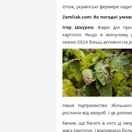
Отож, українські фермери садил
Zemliak.com: Як погодні умов
Ігор Шкурко:
Жаркі дні при
картоплі. Якщо в минулому
сезоні-2024 більш активно на 
Наше підприємство збільшил
рослини від хвороб. І це допо
Бачив, що багато в кого ці хв
масу картоплі. І відповідно бул