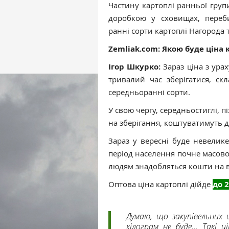
Частину картоплі ранньої груп
доробкою у сховищах, переб
ранні сорти картоплі Нагорода т
Zemliak.com: Якою буде ціна
Ігор Шкурко:
Зараз ціна з ур
тривалий час зберігатися, ск
середньоранні сорти.
У свою чергу, середньостиглі, п
на зберігання, коштуватимуть 
Зараз у вересні буде невелике
період населення почне масово
людям знадобляться кошти на в
Оптова ціна картоплі дійде
до 
Думаю, що закупівельних ц
кілограм не буде… Такі 