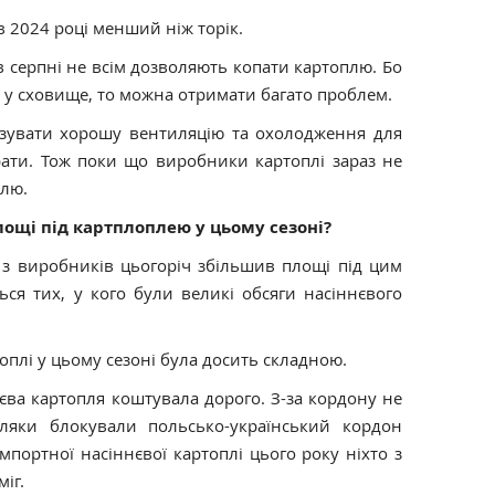
в 2024 році менший ніж торік.
в серпні не всім дозволяють копати картоплю. Бо
 у сховище, то можна отримати багато проблем.
ізувати хорошу вентиляцію та охолодження для
рати. Тож поки що виробники картоплі зараз не
плю.
лощі під картплоплею у цьому сезоні?
з виробників цьогоріч збільшив площі під цим
ься тих, у кого були великі обсяги насіннєвого
оплі у цьому сезоні була досить складною.
ва картопля коштувала дорого. З-за кордону не
ляки блокували польсько-український кордон
імпортної насіннєвої картоплі цього року ніхто з
іг.