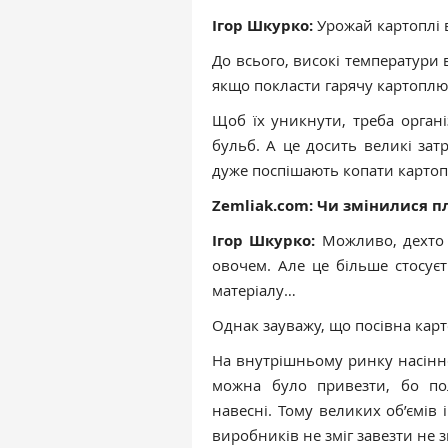
Ігор Шкурко:
Урожай картоплі 
До всього, високі температури 
якщо покласти гарячу картоплю
Щоб їх уникнути, треба орган
бульб. А це досить великі зат
дуже поспішають копати карто
Zemliak.com: Чи змінилися п
Ігор Шкурко:
Можливо, дехто 
овочем. Але це більше стосуєт
матеріалу…
Однак зауважу, що посівна карт
На внутрішньому ринку насіннє
можна було привезти, бо по
навесні. Тому великих об’ємів 
виробників не зміг завезти не зм