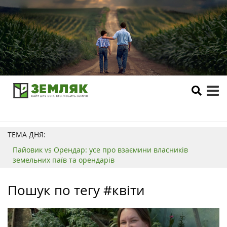
tog
me
ТЕМА ДНЯ:
Пайовик vs Орендар: усе про взаємини власників
земельних паїв та орендарів
Пошук по тегу #квіти