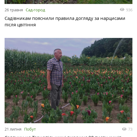
26 травня
Сад-город
936
Садівникам пояснили правила догляду за нарцисами
після цвітіння
21 липня
Побут
73