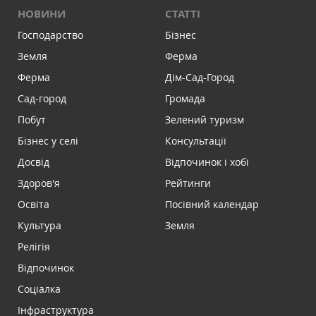
НОВИНИ
СТАТТІ
Господарство
Бізнес
Земля
Ферма
Ферма
Дім-Сад-Город
Сад-город
Громада
Побут
Зелений туризм
Бізнес у селі
Консультації
Досвід
Відпочинок і хобі
Здоров'я
Рейтинги
Освіта
Посівний календар
Культура
Земля
Релігія
Відпочинок
Соціалка
Інфраструктура