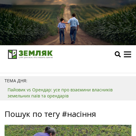
tog
me
ТЕМА ДНЯ:
Пайовик vs Орендар: усе про взаємини власників
земельних паїв та орендарів
Пошук по тегу #насіння