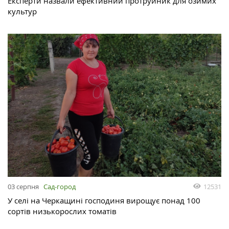
Експерти назвали ефективний протруйник для озимих
культур
03 серпня
Сад-город
12531
У селі на Черкащині господиня вирощує понад 100
сортів низькорослих томатів